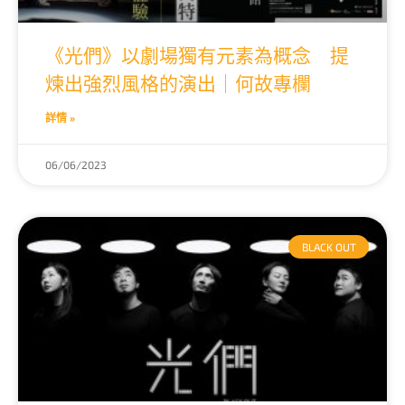
《光們》以劇場獨有元素為概念 提
煉出強烈風格的演出｜何故專欄
詳情 »
06/06/2023
BLACK OUT