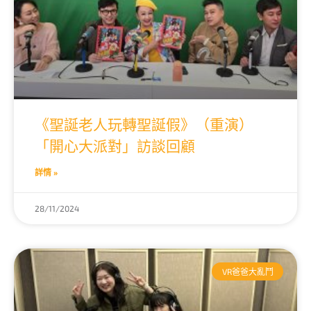
《聖誕老人玩轉聖誕假》（重演）
「開心大派對」訪談回顧
詳情 »
28/11/2024
VR爸爸大亂鬥