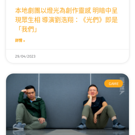
本地劇團以燈光為創作靈感 明暗中呈
現眾生相 導演劉浩翔：《光們》即是
「我們」
詳情 »
29/04/2023
GAME