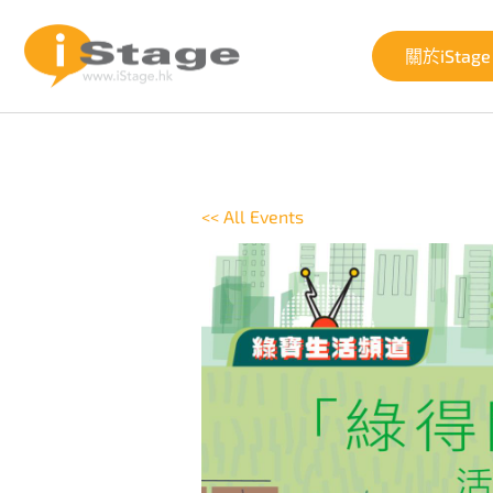
關於iStage
<< All Events