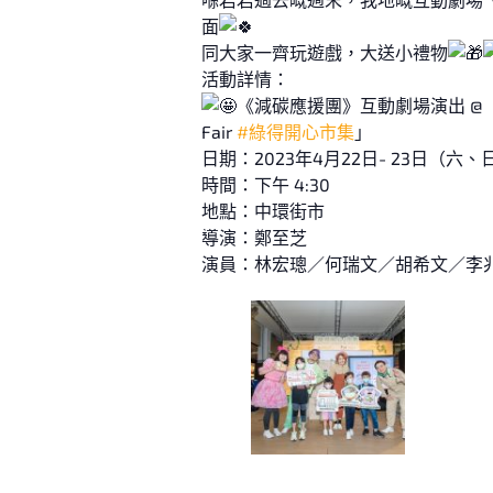
面
同大家一齊玩遊戲，大送小禮物
活動詳情：
《減碳應援團》互動劇場演出 @【「
Fair
#綠得開心市集
」
日期：2023年4月22日- 23日（六、
時間：下午 4:30
地點：中環街市
導演：鄭至芝
演員：林宏璁／何瑞文／胡希文／李