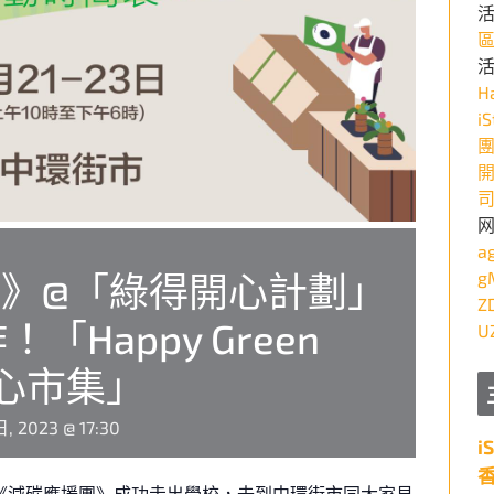
活
H
i
a
》@「綠得開心計劃」
g
Z
「Happy Green
U
開心市集」
, 2023 @ 17:30
i
《減碳應援團》成功走出學校，去到中環街市同大家見