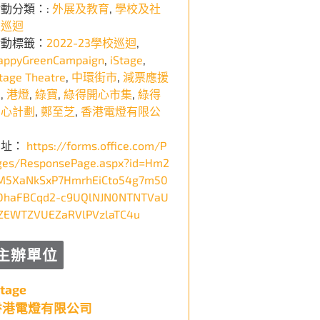
動分類：:
外展及教育
,
學校及社
區巡迴
活動標籤：
2022-23學校巡迴
,
appyGreenCampaign
,
iStage
,
Stage Theatre
,
中環街市
,
減票應援
團
,
港燈
,
綠寶
,
綠得開心市集
,
綠得
開心計劃
,
鄭至芝
,
香港電燈有限公
司
网址：
https://forms.office.com/P
ges/ResponsePage.aspx?id=Hm2
M5XaNkSxP7HmrhEiCto54g7m50
DhaFBCqd2-c9UQlNJN0NTNTVaU
ZEWTZVUEZaRVlPVzlaTC4u
主辦單位
Stage
香港電燈有限公司