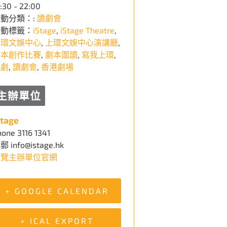
:30 - 22:00
動分類：:
讀劇會
活動標籤：
iStage
,
iStage Theatre
,
上環文娛中心
,
上環文娛中心演講廳
,
劇本創作比賽
,
劇本圍讀
,
寫我上環
,
編劇
,
讀劇會
,
香港劇場
主辦單位
Stage
hone
3116 1341
電郵
info@istage.hk
瀏覽主辦單位官網
+ GOOGLE CALENDAR
+ ICAL EXPORT
————————