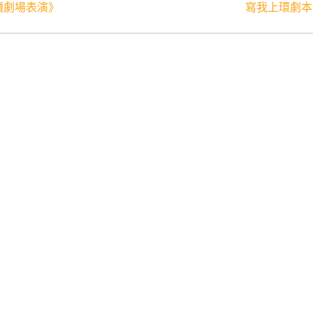
《讀劇場表演》
寫我上環劇本