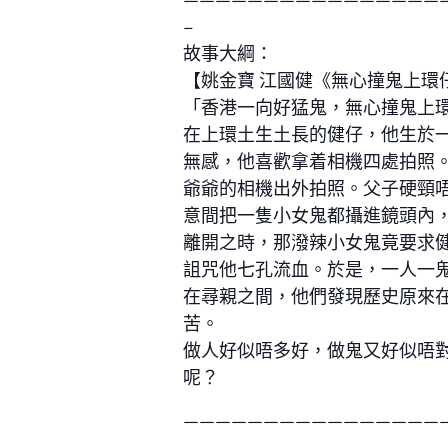
–
故事大綱：
【姚金寶 江國健《無心撞鬼上環
「香港一向好猛鬼，無心撞鬼上
在上環土生土長的健仔，他生於
無感，他喜歡拿着相機四處拍照
爺爺的相機出外拍照。父子硬頸
意間把一隻小女鬼都攝進鏡頭內
離開之時，那潑辣小女鬼竟要求
詛咒他七孔流血。於是，一人一
在尋親之間，他們發現歷史原來
苦。
做人好似唔多好，做鬼又好似唔
呢？
————————————————
–