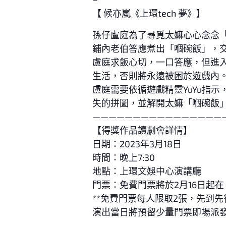
【 候亦嵐《上環tech 夢》】
孫仔盧庭為了尋覓太嫲心心念念
鋪內老伯答應煮出「嗰碗飯」，交
盧庭求飯心切，一口答應，但進
生活，否則將永遠被困於遊戲內
盧庭需要依循遊戲精靈YuYu指示
失的拼圖，並解開太嫲「嗰碗飯
————————————————
【得獎作品讀劇會詳情】
日期：2023年3月18日
時間：晚上7:30
地點：上環文娛中心演講廳
門票：免費門票將於2月16日起在
**免費門票每人限取2張，先到
演出當日將預留少量門票即場派