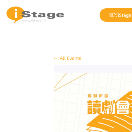
關於iStage
<< All Events