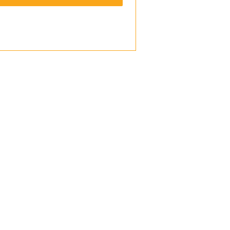
————————