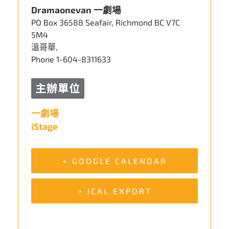
Dramaonevan 一劇場
PO Box 36588 Seafair, Richmond BC V7C
5M4
溫哥華
,
Phone
1-604-8311633
主辦單位
一劇場
iStage
+ GOOGLE CALENDAR
+ ICAL EXPORT