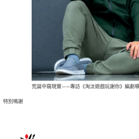
荒誕中窺現實——專訪《淘汰遊戲玩謝你》編劇導演
特別鳴謝