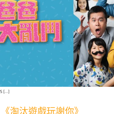
 […]
列】《淘汰遊戲玩謝你》