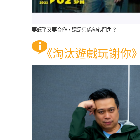
要競爭又要合作，還是只係勾心鬥角？
《淘汰遊戲玩謝你