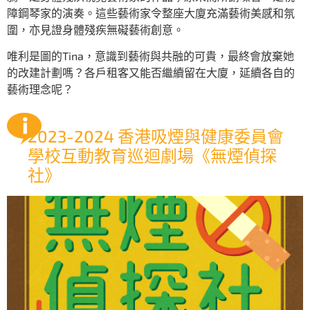
障鋼琴家的演奏。這些藝術家令整座大廈充滿藝術美感和氛
圍，亦見證身體殘疾無礙藝術創意。
唯利是圖的Tina，意識到藝術與共融的可貴，最終會放棄她
的改建計劃嗎？各戶租客又能否繼續留在大廈，延續各自的
藝術理念呢？
2023-2024 香港吸煙與健康委員會
學校互動教育巡迴劇場《無煙偵探
社》