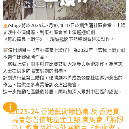
iStage將於2024年3月10, 16-17日於鰂魚涌社區會堂、上環
文娛中心演講廳、利東社區會堂上演巡迴話劇
《無心撞鬼上環仔》 ，現誠邀閣下蒞臨觀看是次製作。
演出劇目—《無心撞鬼上環仔》 為2022年「寫我上環」劇
本創作比賽優勝作品。
「寫我上環」劇本創作比賽鼓勵大眾參與藝術創作，為有志
人士提供步向職業編劇的階梯。
計劃進行至第三階段，優勝劇本將成為公開社區巡迴演出的
作品，提供更多專業培訓及演出機會，
進一步推動社區戲劇發展，同時加深大眾對中西區的認識。
2023-24 香港藝術節協會 及 香港賽
馬會慈善信託基金主辦 賽馬會「無限
亮」教育及社區外展節目《藝術家，