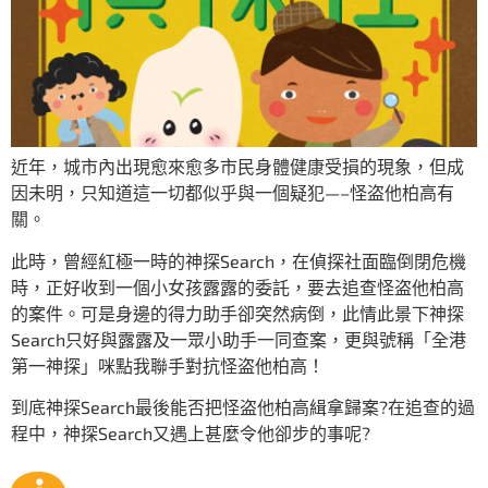
近年，城市內出現愈來愈多市民身體健康受損的現象，但成
因未明，只知道這一切都似乎與一個疑犯—–怪盗他柏高有
關。
此時，曾經紅極一時的神探Search，在偵探社面臨倒閉危機
時，正好收到一個小女孩露露的委託，要去追查怪盗他柏高
的案件。可是身邊的得力助手卻突然病倒，此情此景下神探
Search只好與露露及一眾小助手一同查案，更與號稱「全港
第一神探」咪點我聯手對抗怪盗他柏高！
到底神探Search最後能否把怪盗他柏高緝拿歸案?在追查的過
程中，神探Search又遇上甚麼令他卻步的事呢?