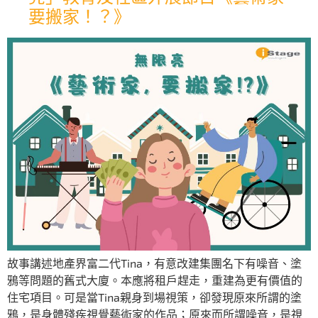
要搬家！？》
故事講述地產界富二代Tina，有意改建集團名下有噪音、塗
鴉等問題的舊式大廈。本應將租戶趕走，重建為更有價值的
住宅項目。可是當Tina親身到場視策，卻發現原來所謂的塗
鴉，是身體殘疾視覺藝術家的作品；原來而所謂噪音，是視