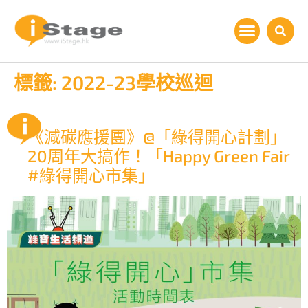
標籤:
2022-23學校巡迴
《減碳應援團》@「綠得開心計劃」
20周年大搞作！「Happy Green Fair
#綠得開心市集」